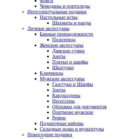
Фляги
Чемоданы и портпледы
Интеллектуальные подарки
Настольные игры
Шахматы и нарды
Личные аксессуары
Банные принадлежности
Полотенца
Женские аксессуары
Дамские сумки
Зонты
Платки и шарфы
Шкатулки
Ключницы
Мужские аксессуары
Галстуки и Шарфы
Зонты
Кардхолдеры
Несессеры
Обложки для документов
Портмоне мужские
Ремни
Подарочные наборы
Складные ножи и мультитулы
Новогодние подарки