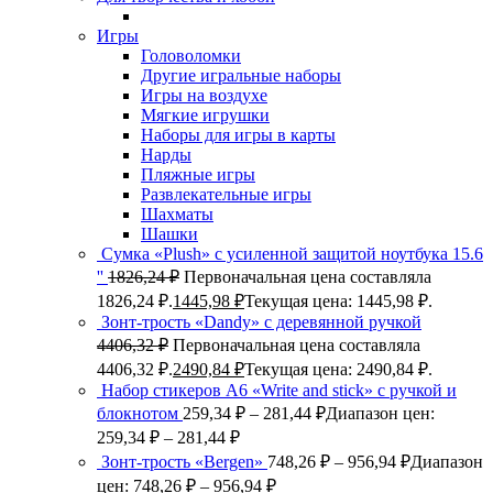
Игры
Головоломки
Другие игральные наборы
Игры на воздухе
Мягкие игрушки
Наборы для игры в карты
Нарды
Пляжные игры
Развлекательные игры
Шахматы
Шашки
Сумка «Plush» c усиленной защитой ноутбука 15.6
''
1826,24
₽
Первоначальная цена составляла
1826,24 ₽.
1445,98
₽
Текущая цена: 1445,98 ₽.
Зонт-трость «Dandy» с деревянной ручкой
4406,32
₽
Первоначальная цена составляла
4406,32 ₽.
2490,84
₽
Текущая цена: 2490,84 ₽.
Набор стикеров А6 «Write and stick» с ручкой и
блокнотом
259,34
₽
–
281,44
₽
Диапазон цен:
259,34 ₽ – 281,44 ₽
Зонт-трость «Bergen»
748,26
₽
–
956,94
₽
Диапазон
цен: 748,26 ₽ – 956,94 ₽