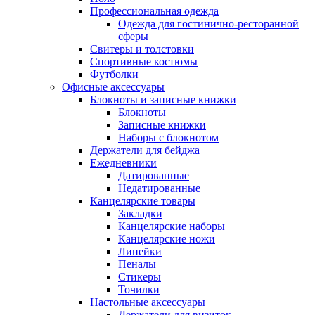
Профессиональная одежда
Одежда для гостинично-ресторанной
сферы
Свитеры и толстовки
Спортивные костюмы
Футболки
Офисные аксессуары
Блокноты и записные книжки
Блокноты
Записные книжки
Наборы с блокнотом
Держатели для бейджа
Ежедневники
Датированные
Недатированные
Канцелярские товары
Закладки
Канцелярские наборы
Канцелярские ножи
Линейки
Пеналы
Стикеры
Точилки
Настольные аксессуары
Держатели для визиток