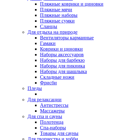
Пляжные коврики и циновки
Пляжные мячи
Пляжные наборы
Пляжные сумки
Сланцы
Для отдыха на природе
Вентиляторы карманные
Гамаки
Коврики и циновки
Наборы аксессуаров
Наборы для барбекю
Наборы для пикника
Наборы для шашлыка
Складные ножи
Фрисби
Пледы
Для релаксации
Антистрессы
Массажеры
Для спа и сауны
Полотенца
Спа-наборы
Товары для сауны
Для творчества и хобби