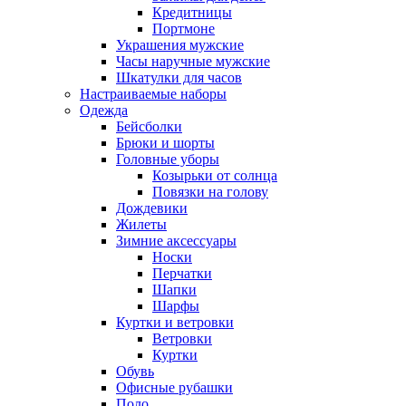
Кредитницы
Портмоне
Украшения мужские
Часы наручные мужские
Шкатулки для часов
Настраиваемые наборы
Одежда
Бейсболки
Брюки и шорты
Головные уборы
Козырьки от солнца
Повязки на голову
Дождевики
Жилеты
Зимние аксессуары
Носки
Перчатки
Шапки
Шарфы
Куртки и ветровки
Ветровки
Куртки
Обувь
Офисные рубашки
Поло