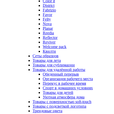
Color it
District
Fabrizio
Favor
Felty
Nova
Planar
Reedia
Reflector
Reviver
Welcome pack
Квилти
Сеты образцов
Товары для лета
Товары для сублимации
Товары для удалённой работы
Обеденный перерыв
Организация рабочего места
Перекус в рабочее время
Спорт в домашних условиях
Товары для детей
Уютная атмосфера дома
Товары с поверхностью soft-touch
Товары с подсветкой логотипа
Трендовые цвета