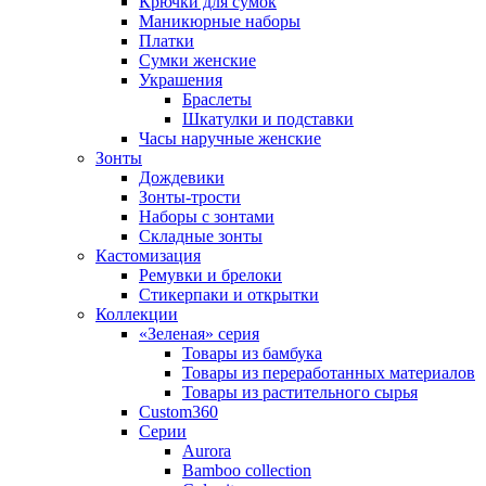
Крючки для сумок
Маникюрные наборы
Платки
Сумки женские
Украшения
Браслеты
Шкатулки и подставки
Часы наручные женские
Зонты
Дождевики
Зонты-трости
Наборы с зонтами
Складные зонты
Кастомизация
Ремувки и брелоки
Стикерпаки и открытки
Коллекции
«Зеленая» серия
Товары из бамбука
Товары из переработанных материалов
Товары из растительного сырья
Custom360
Серии
Aurora
Bamboo collection