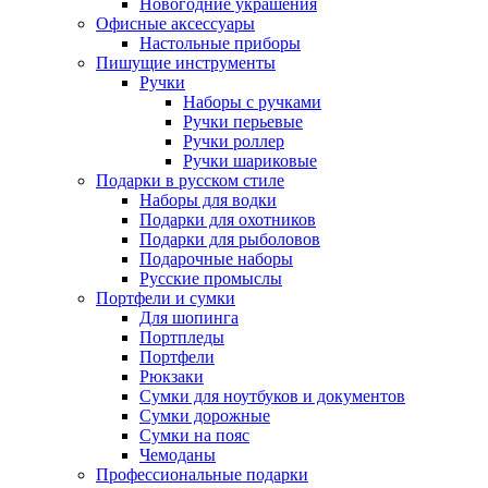
Новогодние украшения
Офисные аксессуары
Настольные приборы
Пишущие инструменты
Ручки
Наборы с ручками
Ручки перьевые
Ручки роллер
Ручки шариковые
Подарки в русском стиле
Наборы для водки
Подарки для охотников
Подарки для рыболовов
Подарочные наборы
Русские промыслы
Портфели и сумки
Для шопинга
Портпледы
Портфели
Рюкзаки
Сумки для ноутбуков и документов
Сумки дорожные
Сумки на пояс
Чемоданы
Профессиональные подарки