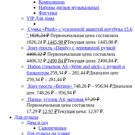
Композиции
Наборы дисков музыкальных
Фигурки
VIP Для дома
Сумка «Plush» c усиленной защитой ноутбука 15.6
''
1826,24
₽
Первоначальная цена составляла
1826,24 ₽.
1445,98
₽
Текущая цена: 1445,98 ₽.
Зонт-трость «Dandy» с деревянной ручкой
4406,32
₽
Первоначальная цена составляла
4406,32 ₽.
2490,84
₽
Текущая цена: 2490,84 ₽.
Набор стикеров А6 «Write and stick» с ручкой и
блокнотом
259,34
₽
–
281,44
₽
Диапазон цен:
259,34 ₽ – 281,44 ₽
Зонт-трость «Bergen»
748,26
₽
–
956,94
₽
Диапазон
цен: 748,26 ₽ – 956,94 ₽
Папка- уголок А4, матовая
17,29
₽
Первоначальная цена составляла
17,29 ₽.
12,97
₽
Текущая цена: 12,97 ₽.
Для отдыха
Дача и сад
Скворечники
Для отдыха на пляже