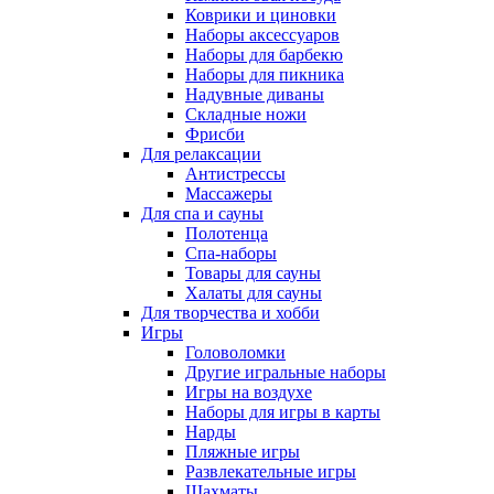
Коврики и циновки
Наборы аксессуаров
Наборы для барбекю
Наборы для пикника
Надувные диваны
Складные ножи
Фрисби
Для релаксации
Антистрессы
Массажеры
Для спа и сауны
Полотенца
Спа-наборы
Товары для сауны
Халаты для сауны
Для творчества и хобби
Игры
Головоломки
Другие игральные наборы
Игры на воздухе
Наборы для игры в карты
Нарды
Пляжные игры
Развлекательные игры
Шахматы