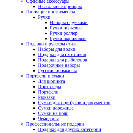
Офисные аксессуары
Настольные приборы
Пишущие инструменты
Ручки
Наборы с ручками
Ручки перьевые
Ручки роллер
Ручки шариковые
Подарки в русском стиле
Наборы для водки
Подарки для охотников
Подарки для рыболовов
Подарочные наборы
Русские промыслы
Портфели и сумки
Для шопинга
Портпледы
Портфели
Рюкзаки
Сумки для ноутбуков и документов
Сумки дорожные
Сумки на пояс
Чемоданы
Профессиональные подарки
Подарки для других категорий