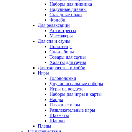
Наборы для пикника
Надувные диваны
Складные ножи
Фрисби
Для релаксации
Антистрессы
Массажеры
Для спа и сауны
Полотенца
Спа-наборы
Товары для сауны
Халаты для сауны
Для творчества и хобби
Игры
Головоломки
Другие игральные наборы
Игры на воздухе
Наборы для игры в карты
Нарды
Пляжные игры
Развлекательные игры
Шахматы
Шашки
Пледы
Для путешествий