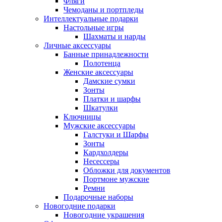
Фляги
Чемоданы и портпледы
Интеллектуальные подарки
Настольные игры
Шахматы и нарды
Личные аксессуары
Банные принадлежности
Полотенца
Женские аксессуары
Дамские сумки
Зонты
Платки и шарфы
Шкатулки
Ключницы
Мужские аксессуары
Галстуки и Шарфы
Зонты
Кардхолдеры
Несессеры
Обложки для документов
Портмоне мужские
Ремни
Подарочные наборы
Новогодние подарки
Новогодние украшения