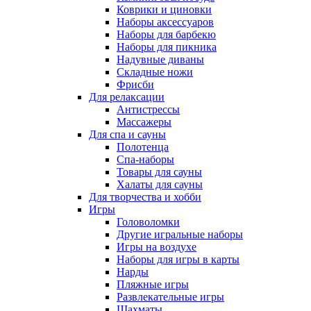
Коврики и циновки
Наборы аксессуаров
Наборы для барбекю
Наборы для пикника
Надувные диваны
Складные ножи
Фрисби
Для релаксации
Антистрессы
Массажеры
Для спа и сауны
Полотенца
Спа-наборы
Товары для сауны
Халаты для сауны
Для творчества и хобби
Игры
Головоломки
Другие игральные наборы
Игры на воздухе
Наборы для игры в карты
Нарды
Пляжные игры
Развлекательные игры
Шахматы