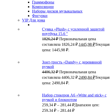
Граммофоны
Композиции
Наборы дисков музыкальных
Фигурки
VIP Для дома
Сумка «Plush» c усиленной защитой
ноутбука 15.6 ''
1826,24
₽
Первоначальная цена
составляла 1826,24 ₽.
1445,98
₽
Текущая
цена: 1445,98 ₽.
Зонт-трость «Dandy» с деревянной
ручкой
4406,32
₽
Первоначальная цена
составляла 4406,32 ₽.
2490,84
₽
Текущая
цена: 2490,84 ₽.
Набор стикеров А6 «Write and stick» с
ручкой и блокнотом
259,34
₽
–
281,44
₽
Диапазон цен:
259,34 ₽ – 281,44 ₽