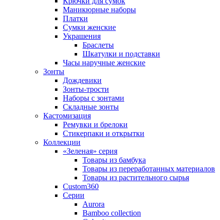
Крючки для сумок
Маникюрные наборы
Платки
Сумки женские
Украшения
Браслеты
Шкатулки и подставки
Часы наручные женские
Зонты
Дождевики
Зонты-трости
Наборы с зонтами
Складные зонты
Кастомизация
Ремувки и брелоки
Стикерпаки и открытки
Коллекции
«Зеленая» серия
Товары из бамбука
Товары из переработанных материалов
Товары из растительного сырья
Custom360
Серии
Aurora
Bamboo collection