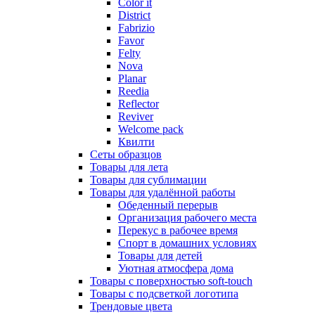
Color it
District
Fabrizio
Favor
Felty
Nova
Planar
Reedia
Reflector
Reviver
Welcome pack
Квилти
Сеты образцов
Товары для лета
Товары для сублимации
Товары для удалённой работы
Обеденный перерыв
Организация рабочего места
Перекус в рабочее время
Спорт в домашних условиях
Товары для детей
Уютная атмосфера дома
Товары с поверхностью soft-touch
Товары с подсветкой логотипа
Трендовые цвета