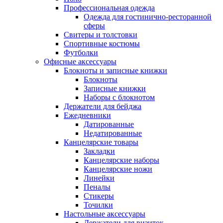
Профессиональная одежда
Одежда для гостинично-ресторанной
сферы
Свитеры и толстовки
Спортивные костюмы
Футболки
Офисные аксессуары
Блокноты и записные книжки
Блокноты
Записные книжки
Наборы с блокнотом
Держатели для бейджа
Ежедневники
Датированные
Недатированные
Канцелярские товары
Закладки
Канцелярские наборы
Канцелярские ножи
Линейки
Пеналы
Стикеры
Точилки
Настольные аксессуары
Держатели для визиток