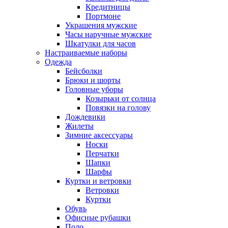
Кредитницы
Портмоне
Украшения мужские
Часы наручные мужские
Шкатулки для часов
Настраиваемые наборы
Одежда
Бейсболки
Брюки и шорты
Головные уборы
Козырьки от солнца
Повязки на голову
Дождевики
Жилеты
Зимние аксессуары
Носки
Перчатки
Шапки
Шарфы
Куртки и ветровки
Ветровки
Куртки
Обувь
Офисные рубашки
Поло