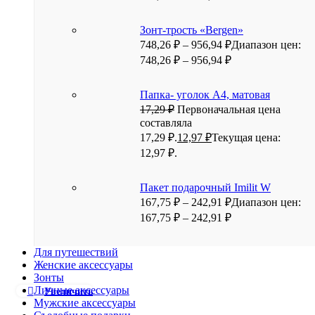
Зонт-трость «Bergen»
748,26
₽
–
956,94
₽
Диапазон цен:
748,26 ₽ – 956,94 ₽
Папка- уголок А4, матовая
17,29
₽
Первоначальная цена
составляла
17,29 ₽.
12,97
₽
Текущая цена:
12,97 ₽.
Пакет подарочный Imilit W
167,75
₽
–
242,91
₽
Диапазон цен:
167,75 ₽ – 242,91 ₽
Для путешествий
Женские аксессуары
Зонты
Личные аксессуары
Увеличить
Мужские аксессуары