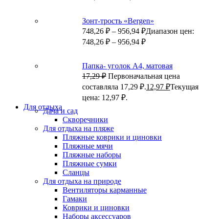
Зонт-трость «Bergen»
748,26
₽
–
956,94
₽
Диапазон цен:
748,26 ₽ – 956,94 ₽
Папка- уголок А4, матовая
17,29
₽
Первоначальная цена
составляла 17,29 ₽.
12,97
₽
Текущая
цена: 12,97 ₽.
Для отдыха
Дача и сад
Скворечники
Для отдыха на пляже
Пляжные коврики и циновки
Пляжные мячи
Пляжные наборы
Пляжные сумки
Сланцы
Для отдыха на природе
Вентиляторы карманные
Гамаки
Коврики и циновки
Наборы аксессуаров