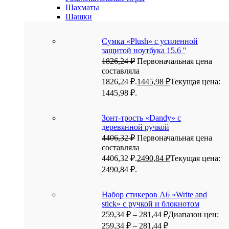
Шахматы
Шашки
Сумка «Plush» c усиленной
защитой ноутбука 15.6 ''
1826,24
₽
Первоначальная цена
составляла
1826,24 ₽.
1445,98
₽
Текущая цена:
1445,98 ₽.
Зонт-трость «Dandy» с
деревянной ручкой
4406,32
₽
Первоначальная цена
составляла
4406,32 ₽.
2490,84
₽
Текущая цена:
2490,84 ₽.
Набор стикеров А6 «Write and
stick» с ручкой и блокнотом
259,34
₽
–
281,44
₽
Диапазон цен:
259,34 ₽ – 281,44 ₽