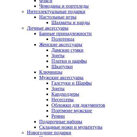
Фляги
Чемоданы и портпледы
Интеллектуальные подарки
Настольные игры
Шахматы и нарды
Личные аксессуары
Банные принадлежности
Полотенца
Женские аксессуары
Дамские сумки
Зонты
Платки и шарфы
Шкатулки
Ключницы
Мужские аксессуары
Галстуки и Шарфы
Зонты
Кардхолдеры
Несессеры
Обложки для документов
Портмоне мужские
Ремни
Подарочные наборы
Складные ножи и мультитулы
Новогодние подарки