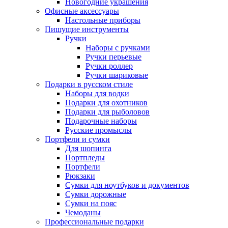
Новогодние украшения
Офисные аксессуары
Настольные приборы
Пишущие инструменты
Ручки
Наборы с ручками
Ручки перьевые
Ручки роллер
Ручки шариковые
Подарки в русском стиле
Наборы для водки
Подарки для охотников
Подарки для рыболовов
Подарочные наборы
Русские промыслы
Портфели и сумки
Для шопинга
Портпледы
Портфели
Рюкзаки
Сумки для ноутбуков и документов
Сумки дорожные
Сумки на пояс
Чемоданы
Профессиональные подарки