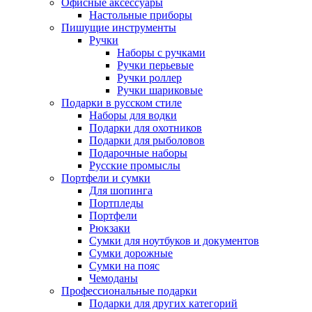
Офисные аксессуары
Настольные приборы
Пишущие инструменты
Ручки
Наборы с ручками
Ручки перьевые
Ручки роллер
Ручки шариковые
Подарки в русском стиле
Наборы для водки
Подарки для охотников
Подарки для рыболовов
Подарочные наборы
Русские промыслы
Портфели и сумки
Для шопинга
Портпледы
Портфели
Рюкзаки
Сумки для ноутбуков и документов
Сумки дорожные
Сумки на пояс
Чемоданы
Профессиональные подарки
Подарки для других категорий