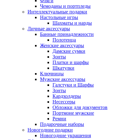
Фляги
Чемоданы и портпледы
Интеллектуальные подарки
Настольные игры
Шахматы и нарды
Личные аксессуары
Банные принадлежности
Полотенца
Женские аксессуары
Дамские сумки
Зонты
Платки и шарфы
Шкатулки
Ключницы
Мужские аксессуары
Галстуки и Шарфы
Зонты
Кардхолдеры
Несессеры
Обложки для документов
Портмоне мужские
Ремни
Подарочные наборы
Новогодние подарки
Новогодние украшения