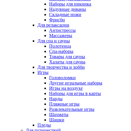
Наборы для пикника
Надувные диваны
Складные ножи
Фрисби
Для релаксации
Антистрессы
Массажеры
Для спа и сауны
Полотенца
Спа-наборы
Товары для сауны
Халаты для сауны
Для творчества и хобби
Игры
Головоломки
Другие игральные наборы
Игры на воздухе
Наборы для игры в карты
Нарды
Пляжные игры
Развлекательные игры
Шахматы
Шашки
Пледы
Для путешествий