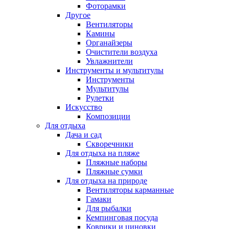
Фоторамки
Другое
Вентиляторы
Камины
Органайзеры
Очистители воздуха
Увлажнители
Инструменты и мультитулы
Инструменты
Мультитулы
Рулетки
Искусство
Композиции
Для отдыха
Дача и сад
Скворечники
Для отдыха на пляже
Пляжные наборы
Пляжные сумки
Для отдыха на природе
Вентиляторы карманные
Гамаки
Для рыбалки
Кемпинговая посуда
Коврики и циновки