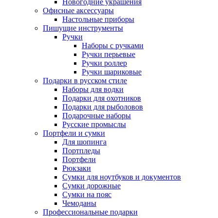
Новогодние украшения
Офисные аксессуары
Настольные приборы
Пишущие инструменты
Ручки
Наборы с ручками
Ручки перьевые
Ручки роллер
Ручки шариковые
Подарки в русском стиле
Наборы для водки
Подарки для охотников
Подарки для рыболовов
Подарочные наборы
Русские промыслы
Портфели и сумки
Для шопинга
Портпледы
Портфели
Рюкзаки
Сумки для ноутбуков и документов
Сумки дорожные
Сумки на пояс
Чемоданы
Профессиональные подарки