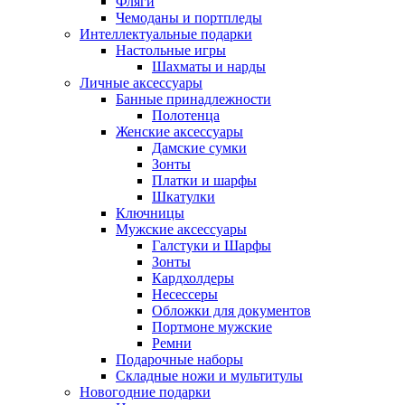
Фляги
Чемоданы и портпледы
Интеллектуальные подарки
Настольные игры
Шахматы и нарды
Личные аксессуары
Банные принадлежности
Полотенца
Женские аксессуары
Дамские сумки
Зонты
Платки и шарфы
Шкатулки
Ключницы
Мужские аксессуары
Галстуки и Шарфы
Зонты
Кардхолдеры
Несессеры
Обложки для документов
Портмоне мужские
Ремни
Подарочные наборы
Складные ножи и мультитулы
Новогодние подарки