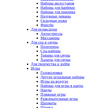
Наборы аксессуаров
Наборы для барбекю
Наборы для пикника
Надувные диваны
Складные ножи
Фрисби
Для релаксации
Антистрессы
Массажеры
Для спа и сауны
Полотенца
Спа-наборы
Товары для сауны
Халаты для сауны
Для творчества и хобби
Игры
Головоломки
Другие игральные наборы
Игры на воздухе
Наборы для игры в карты
Нарды
Пляжные игры
Развлекательные игры
Шахматы
Шашки